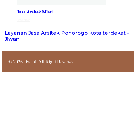
Jasa Arsitek di Cilacap 082132213511
Jasa Arsitek di Cilacap, Hubungi Jiwani Architect
Jasa Arsitek Mlati
Studio 082132213511 melayani jasa arsitek utuk
Read more
wilayah kota Cilacap dan jasa Arsitek terdekat…
Layanan
Jasa Arsitek Ponorogo Kota
terdekat -
Jiwani
Jasa Arsitek di Banjarnegara 082132213511
Jasa Arsitek di Banjarnegara, Hubungi Jiwani Architect
Studio 082132213511 melayani jasa arsitek utuk
wilayah kota Banjarnegara dan jasa Arsitek terdekat…
©
2026
Jiwani. All Right Reserved.
Jasa Arsitek di Kebumen 082132213511
Jasa Arsitek di Kebumen, Hubungi Jiwani Architect
Studio 082132213511 melayani jasa arsitek utuk
wilayah kota Kebumen dan jasa Arsitek terdekat…
Jasa Arsitek di Batang 081246414689
Jasa Arsitek di Batang, Hubungi Jiwani Architect
Studio 081246414689 melayani jasa arsitek utuk
wilayah kota Batang dan jasa Arsitek terdekat…