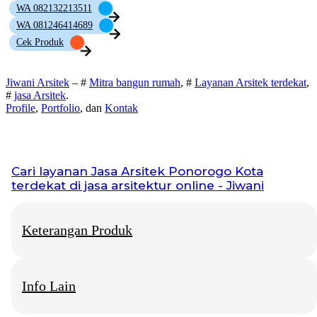
WA 082132213511
WA 081246414689
Cek Produk
Jiwani Arsitek
– #
Mitra bangun rumah
, #
Layanan Arsitek terdekat
,
#
jasa Arsitek
.
Profile
,
Portfolio
, dan
Kontak
Cari layanan
Jasa Arsitek Ponorogo Kota
terdekat di jasa arsitektur online - Jiwani
Keterangan Produk
Info Lain
Jiwani Arsitek
– “Jangan hanya memimpikan rumah idaman,
mari kita bangun fondasinya bersama.”