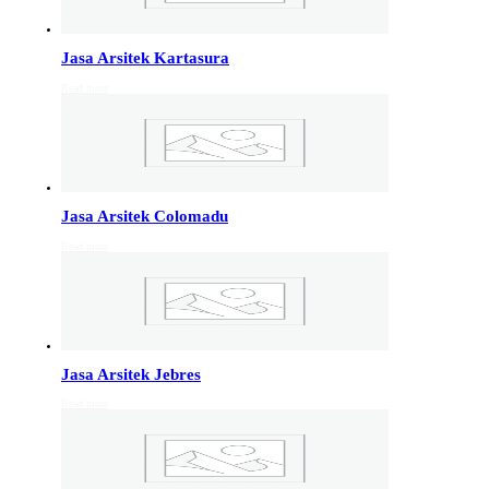
Info Jakarta, Info malang,
Info Sukoharjo
,
Tempel
Jasa Arsitek Kartasura
Read more
Jasa Arsitek di Kudus 081246414689
Jasa Arsitek di Kudus, Hubungi Jiwani Architect Studio
081246414689 melayani jasa arsitek utuk wilayah kota
Kudus dan jasa Arsitek terdekat…
Jasa Arsitek Colomadu
Jasa Arsitek di Wonosobo 081246414689
Read more
Jasa Arsitek di Wonosobo, Hubungi Jiwani Architect
Studio 081246414689 melayani jasa arsitek utuk
wilayah kota Wonosobo dan jasa Arsitek terdekat…
Jasa Arsitek di Banyumas 081246414689
Jasa Arsitek Jebres
Jasa Arsitek di Banyumas, Hubungi Jiwani Architect
Read more
Studio 081246414689 melayani jasa arsitek utuk
wilayah kota Banyumas dan jasa Arsitek terdekat…