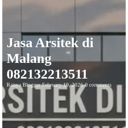
Jasa Arsitek di
Malang
082132213511
Raisya Blogger
·
February 19, 2026
·
0 comments