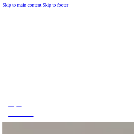
Skip to main content
Skip to footer
jiwani
Bold Soul, Timeless Design
Home
About
Project
Get In Touch