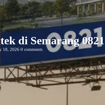
itek di Semarang 082
y 18, 2026
·
0 comments