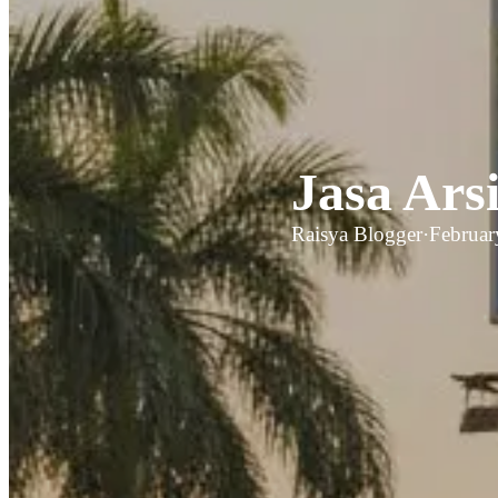
Jasa Ars
Raisya Blogger
·
Februar