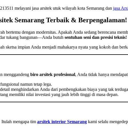
13511 melayani jasa arsitek utuk wilayah kota Semarang dan
jasa Ars
itek Semarang Terbaik & Berpengalaman!
jarah bertemu dengan modernitas. Apakah Anda sedang berencana memban
sekadar tukang bangunan—Anda butuh
sentuhan seni dan presisi teknis!
h sketsa impian Anda menjadi mahakarya nyata yang kokoh dan berka
ngan menggandeng
biro arsitek profesional
, Anda tidak hanya mendapat
fungsional namun tetap lega.
tail menghindarkan Anda dari pembengkakan biaya yang tak terduga
ang memiliki nilai investasi yang jauh lebih tinggi di masa depan.
 Itulah mengapa tim
arsitek interior Semarang
kami selalu mengedep