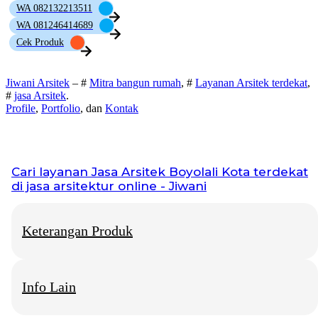
WA 082132213511
WA 081246414689
Cek Produk
Jiwani Arsitek
– #
Mitra bangun rumah
, #
Layanan Arsitek terdekat
,
#
jasa Arsitek
.
Profile
,
Portfolio
, dan
Kontak
Cari layanan
Jasa Arsitek Boyolali Kota
terdekat
di jasa arsitektur online - Jiwani
Keterangan Produk
Info Lain
Jiwani Arsitek
– “Jangan hanya memimpikan rumah idaman,
mari kita bangun fondasinya bersama.”