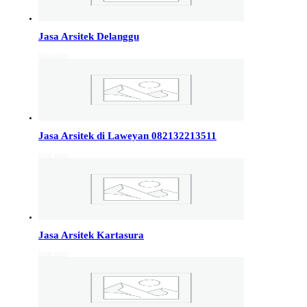
Info Jakarta, Info malang,
Info Sukoharjo
,
Tempel
Jasa Arsitek Delanggu
Read more
Jasa Arsitek di Kudus 081246414689
Jasa Arsitek di Kudus, Hubungi Jiwani Architect Studio
081246414689 melayani jasa arsitek utuk wilayah kota
Kudus dan jasa Arsitek terdekat…
Jasa Arsitek di Laweyan 082132213511
Jasa Arsitek di Wonosobo 081246414689
Read more
Jasa Arsitek di Wonosobo, Hubungi Jiwani Architect
Studio 081246414689 melayani jasa arsitek utuk
wilayah kota Wonosobo dan jasa Arsitek terdekat…
Jasa Arsitek di Banyumas 081246414689
Jasa Arsitek Kartasura
Jasa Arsitek di Banyumas, Hubungi Jiwani Architect
Read more
Studio 081246414689 melayani jasa arsitek utuk
wilayah kota Banyumas dan jasa Arsitek terdekat…