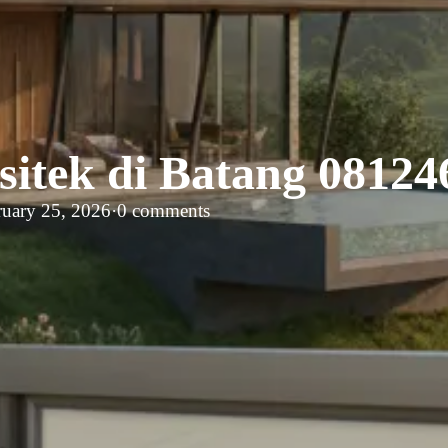
sitek di Batang 0812
ruary 25, 2026
·
0 comments