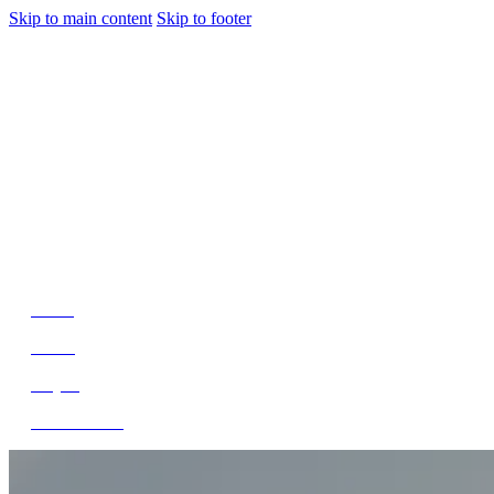
Skip to main content
Skip to footer
jiwani
Bold Soul, Timeless Design
Home
About
Project
Get In Touch