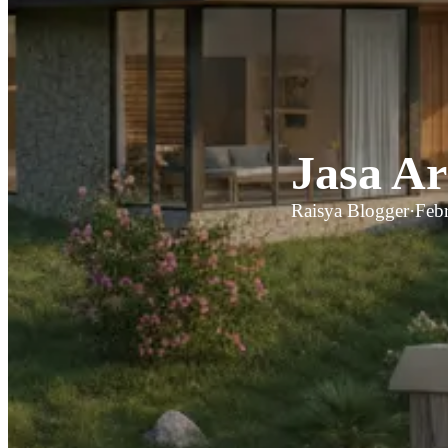
Jasa Ar
Raisya Blogger
·
Feb