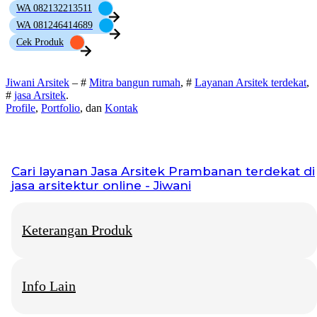
WA 082132213511
WA 081246414689
Cek Produk
Jiwani Arsitek
– #
Mitra bangun rumah
, #
Layanan Arsitek terdekat
,
#
jasa Arsitek
.
Profile
,
Portfolio
, dan
Kontak
Cari layanan
Jasa Arsitek Prambanan
terdekat di
jasa arsitektur online - Jiwani
Keterangan Produk
Info Lain
Jiwani Arsitek
– “Jangan hanya memimpikan rumah idaman,
mari kita bangun fondasinya bersama.”