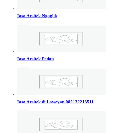
Info Jakarta, Info malang,
Info Sukoharjo
,
Tempel
Jasa Arsitek Ngaglik
Read more
Jasa Arsitek di Kudus 081246414689
Jasa Arsitek di Kudus, Hubungi Jiwani Architect Studio
081246414689 melayani jasa arsitek utuk wilayah kota
Kudus dan jasa Arsitek terdekat…
Jasa Arsitek Pedan
Jasa Arsitek di Wonosobo 081246414689
Read more
Jasa Arsitek di Wonosobo, Hubungi Jiwani Architect
Studio 081246414689 melayani jasa arsitek utuk
wilayah kota Wonosobo dan jasa Arsitek terdekat…
Jasa Arsitek di Banyumas 081246414689
Jasa Arsitek di Laweyan 082132213511
Jasa Arsitek di Banyumas, Hubungi Jiwani Architect
Read more
Studio 081246414689 melayani jasa arsitek utuk
wilayah kota Banyumas dan jasa Arsitek terdekat…