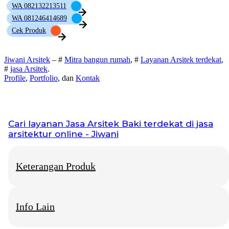
WA 082132213511
WA 081246414689
Cek Produk
Jiwani Arsitek
– #
Mitra bangun rumah
, #
Layanan Arsitek terdekat
,
#
jasa Arsitek
.
Profile
,
Portfolio
, dan
Kontak
Cari layanan
Jasa Arsitek Baki
terdekat di jasa
arsitektur online - Jiwani
Keterangan Produk
Info Lain
Jiwani Arsitek
– “Jangan hanya memimpikan rumah idaman,
mari kita bangun fondasinya bersama.”