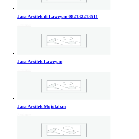
Info Jakarta, Info malang,
Info Sukoharjo
,
Tempel
Jasa Arsitek di Laweyan 082132213511
Read more
Jasa Arsitek di Kudus 081246414689
Jasa Arsitek di Kudus, Hubungi Jiwani Architect Studio
081246414689 melayani jasa arsitek utuk wilayah kota
Kudus dan jasa Arsitek terdekat…
Jasa Arsitek Laweyan
Jasa Arsitek di Wonosobo 081246414689
Read more
Jasa Arsitek di Wonosobo, Hubungi Jiwani Architect
Studio 081246414689 melayani jasa arsitek utuk
wilayah kota Wonosobo dan jasa Arsitek terdekat…
Jasa Arsitek di Banyumas 081246414689
Jasa Arsitek Mojolaban
Jasa Arsitek di Banyumas, Hubungi Jiwani Architect
Read more
Studio 081246414689 melayani jasa arsitek utuk
wilayah kota Banyumas dan jasa Arsitek terdekat…