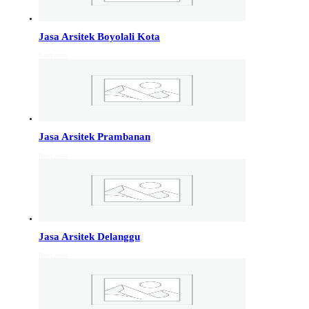
Info Jakarta, Info malang,
Info Sukoharjo
,
Tempel
Jasa Arsitek Boyolali Kota
Read more
Jasa Arsitek di Kudus 081246414689
Jasa Arsitek di Kudus, Hubungi Jiwani Architect Studio
081246414689 melayani jasa arsitek utuk wilayah kota
Kudus dan jasa Arsitek terdekat…
Jasa Arsitek Prambanan
Jasa Arsitek di Wonosobo 081246414689
Read more
Jasa Arsitek di Wonosobo, Hubungi Jiwani Architect
Studio 081246414689 melayani jasa arsitek utuk
wilayah kota Wonosobo dan jasa Arsitek terdekat…
Jasa Arsitek di Banyumas 081246414689
Jasa Arsitek Delanggu
Jasa Arsitek di Banyumas, Hubungi Jiwani Architect
Read more
Studio 081246414689 melayani jasa arsitek utuk
wilayah kota Banyumas dan jasa Arsitek terdekat…