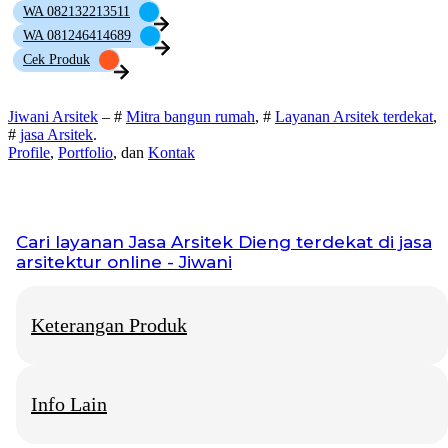
WA 082132213511
WA 081246414689
Cek Produk
Jiwani Arsitek
– #
Mitra bangun rumah
, #
Layanan Arsitek terdekat
,
#
jasa Arsitek
.
Profile
,
Portfolio
, dan
Kontak
Cari layanan
Jasa Arsitek Dieng
terdekat di jasa
arsitektur online - Jiwani
Keterangan Produk
Info Lain
Jiwani Arsitek
– “Jangan hanya memimpikan rumah idaman,
mari kita bangun fondasinya bersama.”