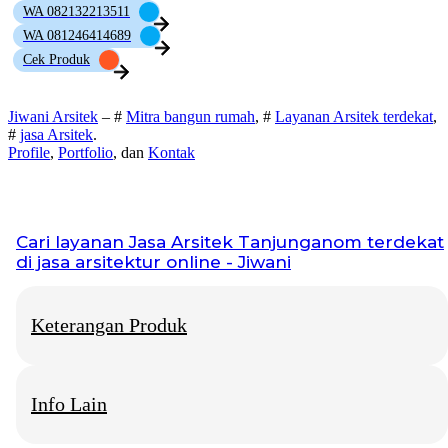
WA 082132213511
WA 081246414689
Cek Produk
Jiwani Arsitek
– #
Mitra bangun rumah
, #
Layanan Arsitek terdekat
,
#
jasa Arsitek
.
Profile
,
Portfolio
, dan
Kontak
Cari layanan
Jasa Arsitek Tanjunganom
terdekat
di jasa arsitektur online - Jiwani
Keterangan Produk
Info Lain
Jiwani Arsitek
– “Jangan hanya memimpikan rumah idaman,
mari kita bangun fondasinya bersama.”