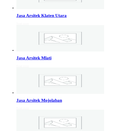
Info Jakarta, Info malang,
Info Sukoharjo
,
Tempel
Jasa Arsitek Klaten Utara
Read more
Jasa Arsitek di Kudus 081246414689
Jasa Arsitek di Kudus, Hubungi Jiwani Architect Studio
081246414689 melayani jasa arsitek utuk wilayah kota
Kudus dan jasa Arsitek terdekat…
Jasa Arsitek Mlati
Jasa Arsitek di Wonosobo 081246414689
Read more
Jasa Arsitek di Wonosobo, Hubungi Jiwani Architect
Studio 081246414689 melayani jasa arsitek utuk
wilayah kota Wonosobo dan jasa Arsitek terdekat…
Jasa Arsitek di Banyumas 081246414689
Jasa Arsitek Mojolaban
Jasa Arsitek di Banyumas, Hubungi Jiwani Architect
Read more
Studio 081246414689 melayani jasa arsitek utuk
wilayah kota Banyumas dan jasa Arsitek terdekat…