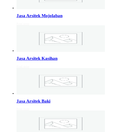
Info Jakarta, Info malang,
Info Sukoharjo
,
Tempel
Jasa Arsitek Mojolaban
Read more
Jasa Arsitek di Kudus 081246414689
Jasa Arsitek di Kudus, Hubungi Jiwani Architect Studio
081246414689 melayani jasa arsitek utuk wilayah kota
Kudus dan jasa Arsitek terdekat…
Jasa Arsitek Kasihan
Jasa Arsitek di Wonosobo 081246414689
Read more
Jasa Arsitek di Wonosobo, Hubungi Jiwani Architect
Studio 081246414689 melayani jasa arsitek utuk
wilayah kota Wonosobo dan jasa Arsitek terdekat…
Jasa Arsitek di Banyumas 081246414689
Jasa Arsitek Baki
Jasa Arsitek di Banyumas, Hubungi Jiwani Architect
Read more
Studio 081246414689 melayani jasa arsitek utuk
wilayah kota Banyumas dan jasa Arsitek terdekat…