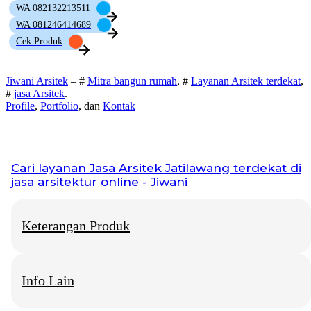
WA 082132213511
WA 081246414689
Cek Produk
Jiwani Arsitek
– #
Mitra bangun rumah
, #
Layanan Arsitek terdekat
,
#
jasa Arsitek
.
Profile
,
Portfolio
, dan
Kontak
Cari layanan
Jasa Arsitek Jatilawang
terdekat di
jasa arsitektur online - Jiwani
Keterangan Produk
Info Lain
Jiwani Arsitek
– “Jangan hanya memimpikan rumah idaman,
mari kita bangun fondasinya bersama.”