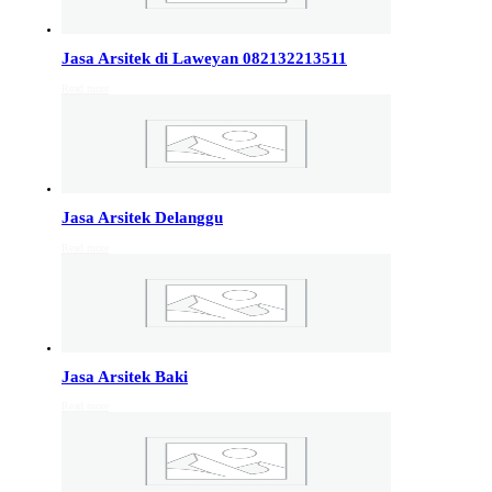
Info Jakarta, Info malang,
Info Sukoharjo
,
Tempel
Jasa Arsitek di Laweyan 082132213511
Read more
Jasa Arsitek di Kudus 081246414689
Jasa Arsitek di Kudus, Hubungi Jiwani Architect Studio
081246414689 melayani jasa arsitek utuk wilayah kota
Kudus dan jasa Arsitek terdekat…
Jasa Arsitek Delanggu
Jasa Arsitek di Wonosobo 081246414689
Read more
Jasa Arsitek di Wonosobo, Hubungi Jiwani Architect
Studio 081246414689 melayani jasa arsitek utuk
wilayah kota Wonosobo dan jasa Arsitek terdekat…
Jasa Arsitek di Banyumas 081246414689
Jasa Arsitek Baki
Jasa Arsitek di Banyumas, Hubungi Jiwani Architect
Read more
Studio 081246414689 melayani jasa arsitek utuk
wilayah kota Banyumas dan jasa Arsitek terdekat…