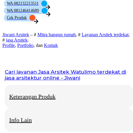
WA 082132213511
WA 081246414689
Cek Produk
Jiwani Arsitek
– #
Mitra bangun rumah
, #
Layanan Arsitek terdekat
,
#
jasa Arsitek
.
Profile
,
Portfolio
, dan
Kontak
Cari layanan
Jasa Arsitek Watulimo
terdekat di
jasa arsitektur online - Jiwani
Keterangan Produk
Info Lain
Jiwani Arsitek
– “Jangan hanya memimpikan rumah idaman,
mari kita bangun fondasinya bersama.”