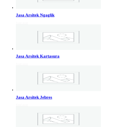
Info Jakarta, Info malang,
Info Sukoharjo
,
Tempel
Jasa Arsitek Ngaglik
Read more
Jasa Arsitek di Kudus 081246414689
Jasa Arsitek di Kudus, Hubungi Jiwani Architect Studio
081246414689 melayani jasa arsitek utuk wilayah kota
Kudus dan jasa Arsitek terdekat…
Jasa Arsitek Kartasura
Jasa Arsitek di Wonosobo 081246414689
Read more
Jasa Arsitek di Wonosobo, Hubungi Jiwani Architect
Studio 081246414689 melayani jasa arsitek utuk
wilayah kota Wonosobo dan jasa Arsitek terdekat…
Jasa Arsitek di Banyumas 081246414689
Jasa Arsitek Jebres
Jasa Arsitek di Banyumas, Hubungi Jiwani Architect
Read more
Studio 081246414689 melayani jasa arsitek utuk
wilayah kota Banyumas dan jasa Arsitek terdekat…