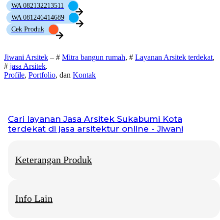
WA 082132213511
WA 081246414689
Cek Produk
Jiwani Arsitek
– #
Mitra bangun rumah
, #
Layanan Arsitek terdekat
,
#
jasa Arsitek
.
Profile
,
Portfolio
, dan
Kontak
Cari layanan
Jasa Arsitek Sukabumi Kota
terdekat di jasa arsitektur online - Jiwani
Keterangan Produk
Info Lain
Jiwani Arsitek
– “Jangan hanya memimpikan rumah idaman,
mari kita bangun fondasinya bersama.”