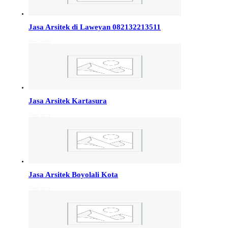
Info Jakarta, Info malang,
Info Sukoharjo
,
Tempel
Jasa Arsitek di Laweyan 082132213511
Read more
Jasa Arsitek di Kudus 081246414689
Jasa Arsitek di Kudus, Hubungi Jiwani Architect Studio
081246414689 melayani jasa arsitek utuk wilayah kota
Kudus dan jasa Arsitek terdekat…
Jasa Arsitek Kartasura
Jasa Arsitek di Wonosobo 081246414689
Read more
Jasa Arsitek di Wonosobo, Hubungi Jiwani Architect
Studio 081246414689 melayani jasa arsitek utuk
wilayah kota Wonosobo dan jasa Arsitek terdekat…
Jasa Arsitek di Banyumas 081246414689
Jasa Arsitek Boyolali Kota
Jasa Arsitek di Banyumas, Hubungi Jiwani Architect
Read more
Studio 081246414689 melayani jasa arsitek utuk
wilayah kota Banyumas dan jasa Arsitek terdekat…