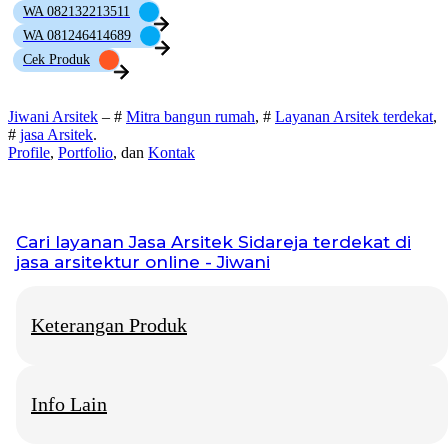
WA 082132213511
WA 081246414689
Cek Produk
Jiwani Arsitek
– #
Mitra bangun rumah
, #
Layanan Arsitek terdekat
,
#
jasa Arsitek
.
Profile
,
Portfolio
, dan
Kontak
Cari layanan
Jasa Arsitek Sidareja
terdekat di
jasa arsitektur online - Jiwani
Keterangan Produk
Info Lain
Jiwani Arsitek
– “Jangan hanya memimpikan rumah idaman,
mari kita bangun fondasinya bersama.”