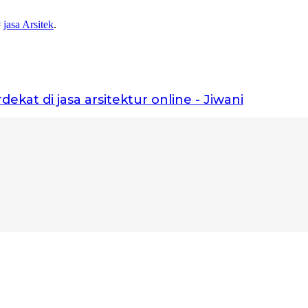
#
jasa Arsitek
.
dekat di jasa arsitektur online - Jiwani
kita bangun fondasinya bersama.”