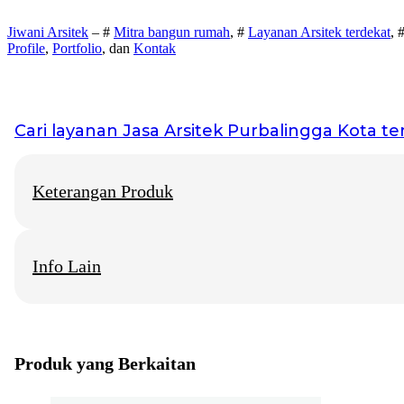
Jiwani Arsitek
– #
Mitra bangun rumah
, #
Layanan Arsitek terdekat
, 
Profile
,
Portfolio
, dan
Kontak
Cari layanan
Jasa Arsitek Purbalingga Kota
ter
Keterangan Produk
Info Lain
Jiwani Arsitek
– “Jangan hanya memimpikan rumah idaman, mari 
Jasa Arsitek Purbalingga Kota
Info Layanan di beberapa Kota Besar
Produk yang Berkaitan
Jasa Arsitektur Rumah Solo
Konsultan Arsitek Rumah Jogja
Biro Arsitek Rumah Surabaya