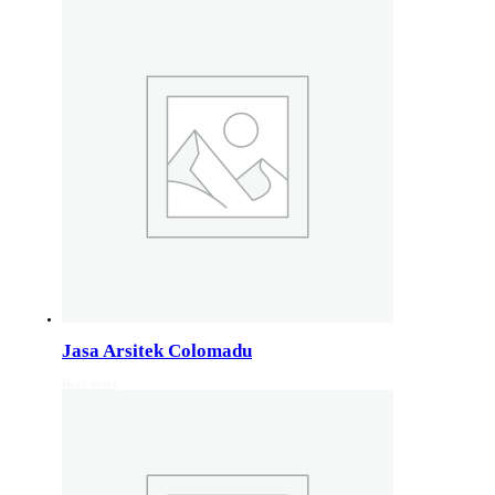
Studio Arsitektur Rumah Semarang
Arsitek Desain Rumah Jakarta
Jasa Perancangan Rumah Bali
Pakar Arsitektur Rumah Malang
Layanan Rancang Rumah Bandung
Hubungi kami di nomer whatsapp 082132213511
Info Layanan Luar Jawa
Jasa Arsitek Makassar
Jasa Arsitek Medan
Jasa Arsitek Lombok
Kunjungi juga
Info Solo
,
info Bali
, Info Surabaya,
Info klaten
,
Info Jogja
, Info 
Jasa Arsitek Colomadu
Read more
Jasa Arsitek di Kudus 081246414689
Jasa Arsitek di Kudus, Hubungi Jiwani Architect Studio 0