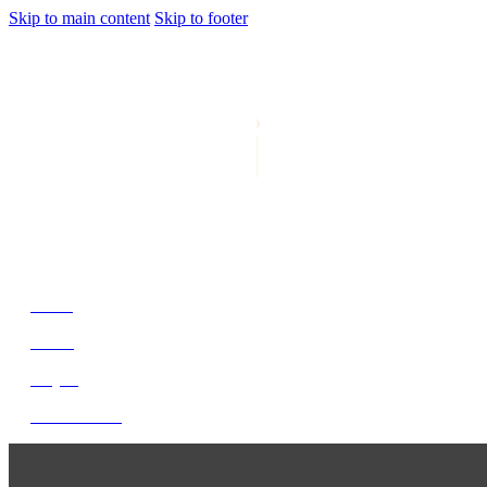
Skip to main content
Skip to footer
jiwani
Bold Soul, Timeless Design
Home
About
Project
Get In Touch