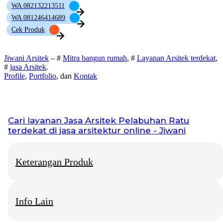
WA 082132213511
WA 081246414689
Cek Produk
Jiwani Arsitek
– #
Mitra bangun rumah
, #
Layanan Arsitek terdekat
,
#
jasa Arsitek
.
Profile
,
Portfolio
, dan
Kontak
Cari layanan
Jasa Arsitek Pelabuhan Ratu
terdekat di jasa arsitektur online - Jiwani
Keterangan Produk
Info Lain
Jiwani Arsitek
– “Jangan hanya memimpikan rumah idaman,
mari kita bangun fondasinya bersama.”