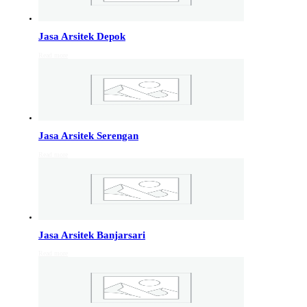
Info Jakarta, Info malang,
Info Sukoharjo
,
Tempel
Jasa Arsitek Depok
Read more
Jasa Arsitek di Kudus 081246414689
Jasa Arsitek di Kudus, Hubungi Jiwani Architect Studio
081246414689 melayani jasa arsitek utuk wilayah kota
Kudus dan jasa Arsitek terdekat…
Jasa Arsitek Serengan
Jasa Arsitek di Wonosobo 081246414689
Read more
Jasa Arsitek di Wonosobo, Hubungi Jiwani Architect
Studio 081246414689 melayani jasa arsitek utuk
wilayah kota Wonosobo dan jasa Arsitek terdekat…
Jasa Arsitek di Banyumas 081246414689
Jasa Arsitek Banjarsari
Jasa Arsitek di Banyumas, Hubungi Jiwani Architect
Read more
Studio 081246414689 melayani jasa arsitek utuk
wilayah kota Banyumas dan jasa Arsitek terdekat…