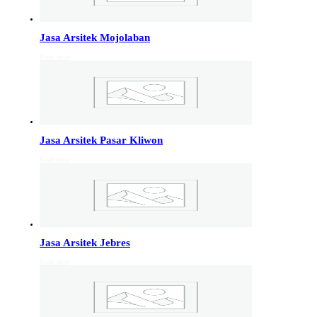
Info Jakarta, Info malang,
Info Sukoharjo
,
Tempel
Jasa Arsitek Mojolaban
Read more
Jasa Arsitek di Kudus 081246414689
Jasa Arsitek di Kudus, Hubungi Jiwani Architect Studio
081246414689 melayani jasa arsitek utuk wilayah kota
Kudus dan jasa Arsitek terdekat…
Jasa Arsitek Pasar Kliwon
Jasa Arsitek di Wonosobo 081246414689
Read more
Jasa Arsitek di Wonosobo, Hubungi Jiwani Architect
Studio 081246414689 melayani jasa arsitek utuk
wilayah kota Wonosobo dan jasa Arsitek terdekat…
Jasa Arsitek di Banyumas 081246414689
Jasa Arsitek Jebres
Jasa Arsitek di Banyumas, Hubungi Jiwani Architect
Read more
Studio 081246414689 melayani jasa arsitek utuk
wilayah kota Banyumas dan jasa Arsitek terdekat…