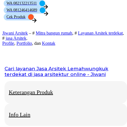
WA 082132213511
WA 081246414689
Cek Produk
Jiwani Arsitek
– #
Mitra bangun rumah
, #
Layanan Arsitek terdekat
,
#
jasa Arsitek
.
Profile
,
Portfolio
, dan
Kontak
Cari layanan
Jasa Arsitek Lemahwungkuk
terdekat di jasa arsitektur online - Jiwani
Keterangan Produk
Info Lain
Jiwani Arsitek
– “Jangan hanya memimpikan rumah idaman,
mari kita bangun fondasinya bersama.”