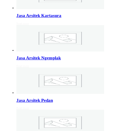
Info Jakarta, Info malang,
Info Sukoharjo
,
Tempel
Jasa Arsitek Kartasura
Read more
Jasa Arsitek di Kudus 081246414689
Jasa Arsitek di Kudus, Hubungi Jiwani Architect Studio
081246414689 melayani jasa arsitek utuk wilayah kota
Kudus dan jasa Arsitek terdekat…
Jasa Arsitek Ngemplak
Jasa Arsitek di Wonosobo 081246414689
Read more
Jasa Arsitek di Wonosobo, Hubungi Jiwani Architect
Studio 081246414689 melayani jasa arsitek utuk
wilayah kota Wonosobo dan jasa Arsitek terdekat…
Jasa Arsitek di Banyumas 081246414689
Jasa Arsitek Pedan
Jasa Arsitek di Banyumas, Hubungi Jiwani Architect
Read more
Studio 081246414689 melayani jasa arsitek utuk
wilayah kota Banyumas dan jasa Arsitek terdekat…