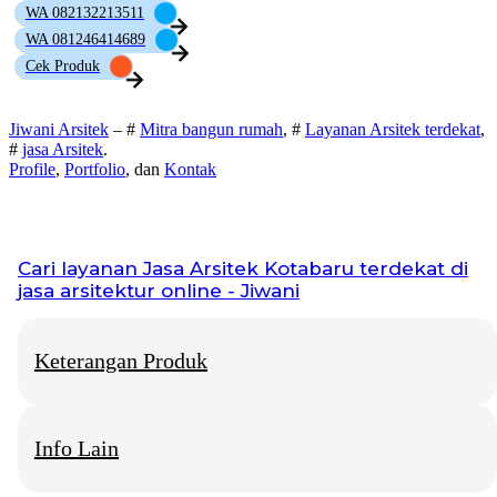
WA 082132213511
WA 081246414689
Cek Produk
Jiwani Arsitek
– #
Mitra bangun rumah
, #
Layanan Arsitek terdekat
,
#
jasa Arsitek
.
Profile
,
Portfolio
, dan
Kontak
Cari layanan
Jasa Arsitek Kotabaru
terdekat di
jasa arsitektur online - Jiwani
Keterangan Produk
Info Lain
Jiwani Arsitek
– “Jangan hanya memimpikan rumah idaman,
mari kita bangun fondasinya bersama.”