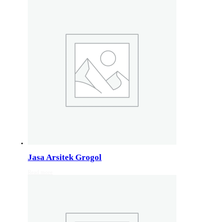
Studio Arsitektur Rumah Semarang
Arsitek Desain Rumah Jakarta
Jasa Perancangan Rumah Bali
Pakar Arsitektur Rumah Malang
Layanan Rancang Rumah Bandung
Hubungi kami di nomer whatsapp 082132213511
Info Layanan Luar Jawa
Jasa Arsitek Makassar
Jasa Arsitek Medan
Jasa Arsitek Lombok
Kunjungi juga
Info Solo
,
info Bali
, Info Surabaya,
Info klaten
,
Info Jogja
, Info 
Jasa Arsitek Grogol
Read more
Jasa Arsitek di Kudus 081246414689
Jasa Arsitek di Kudus, Hubungi Jiwani Architect Studio 0