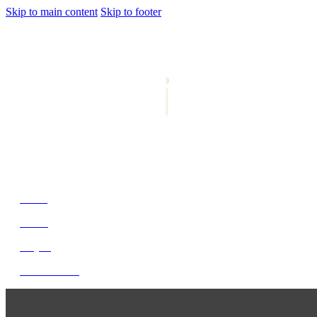
Skip to main content
Skip to footer
jiwani
Bold Soul, Timeless Design
Home
About
Project
Get In Touch