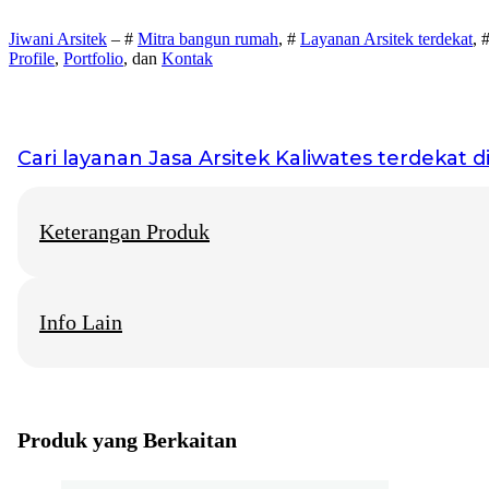
Jiwani Arsitek
– #
Mitra bangun rumah
, #
Layanan Arsitek terdekat
, 
Profile
,
Portfolio
, dan
Kontak
Cari layanan
Jasa Arsitek Kaliwates
terdekat di
Keterangan Produk
Info Lain
Jiwani Arsitek
– “Jangan hanya memimpikan rumah idaman, mari 
Jasa Arsitek Kaliwates
Info Layanan di beberapa Kota Besar
Produk yang Berkaitan
Jasa Arsitektur Rumah Solo
Konsultan Arsitek Rumah Jogja
Biro Arsitek Rumah Surabaya