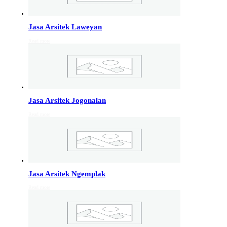
Info Jakarta, Info malang,
Info Sukoharjo
,
Tempel
Jasa Arsitek Laweyan
Read more
Jasa Arsitek di Kudus 081246414689
Jasa Arsitek di Kudus, Hubungi Jiwani Architect Studio
081246414689 melayani jasa arsitek utuk wilayah kota
Kudus dan jasa Arsitek terdekat…
Jasa Arsitek Jogonalan
Jasa Arsitek di Wonosobo 081246414689
Read more
Jasa Arsitek di Wonosobo, Hubungi Jiwani Architect
Studio 081246414689 melayani jasa arsitek utuk
wilayah kota Wonosobo dan jasa Arsitek terdekat…
Jasa Arsitek di Banyumas 081246414689
Jasa Arsitek Ngemplak
Jasa Arsitek di Banyumas, Hubungi Jiwani Architect
Read more
Studio 081246414689 melayani jasa arsitek utuk
wilayah kota Banyumas dan jasa Arsitek terdekat…