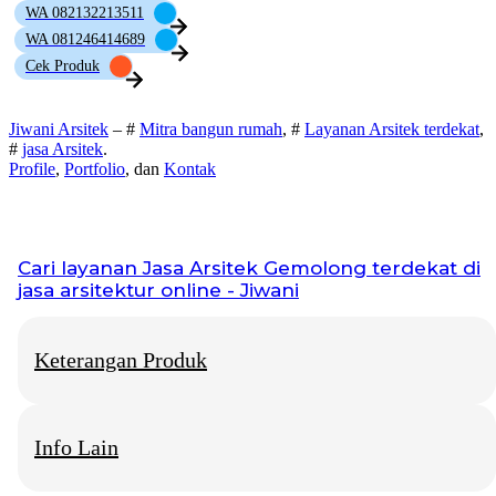
WA 082132213511
WA 081246414689
Cek Produk
Jiwani Arsitek
– #
Mitra bangun rumah
, #
Layanan Arsitek terdekat
,
#
jasa Arsitek
.
Profile
,
Portfolio
, dan
Kontak
Cari layanan
Jasa Arsitek Gemolong
terdekat di
jasa arsitektur online - Jiwani
Keterangan Produk
Info Lain
Jiwani Arsitek
– “Jangan hanya memimpikan rumah idaman,
mari kita bangun fondasinya bersama.”