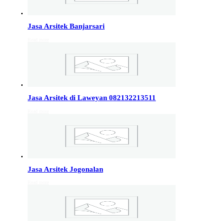
Info Jakarta, Info malang,
Info Sukoharjo
,
Tempel
Jasa Arsitek Banjarsari
Read more
Jasa Arsitek di Kudus 081246414689
Jasa Arsitek di Kudus, Hubungi Jiwani Architect Studio
081246414689 melayani jasa arsitek utuk wilayah kota
Kudus dan jasa Arsitek terdekat…
Jasa Arsitek di Laweyan 082132213511
Jasa Arsitek di Wonosobo 081246414689
Read more
Jasa Arsitek di Wonosobo, Hubungi Jiwani Architect
Studio 081246414689 melayani jasa arsitek utuk
wilayah kota Wonosobo dan jasa Arsitek terdekat…
Jasa Arsitek di Banyumas 081246414689
Jasa Arsitek Jogonalan
Jasa Arsitek di Banyumas, Hubungi Jiwani Architect
Read more
Studio 081246414689 melayani jasa arsitek utuk
wilayah kota Banyumas dan jasa Arsitek terdekat…