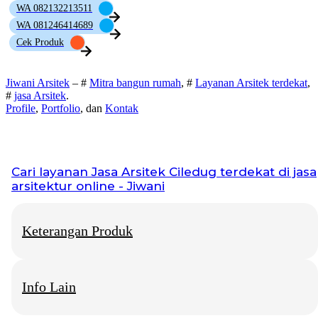
WA 082132213511
WA 081246414689
Cek Produk
Jiwani Arsitek
– #
Mitra bangun rumah
, #
Layanan Arsitek terdekat
,
#
jasa Arsitek
.
Profile
,
Portfolio
, dan
Kontak
Cari layanan
Jasa Arsitek Ciledug
terdekat di jasa
arsitektur online - Jiwani
Keterangan Produk
Info Lain
Jiwani Arsitek
– “Jangan hanya memimpikan rumah idaman,
mari kita bangun fondasinya bersama.”