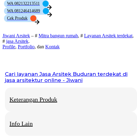
WA 082132213511
WA 081246414689
Cek Produk
Jiwani Arsitek
– #
Mitra bangun rumah
, #
Layanan Arsitek terdekat
,
#
jasa Arsitek
.
Profile
,
Portfolio
, dan
Kontak
Cari layanan
Jasa Arsitek Buduran
terdekat di
jasa arsitektur online - Jiwani
Keterangan Produk
Info Lain
Jiwani Arsitek
– “Jangan hanya memimpikan rumah idaman,
mari kita bangun fondasinya bersama.”