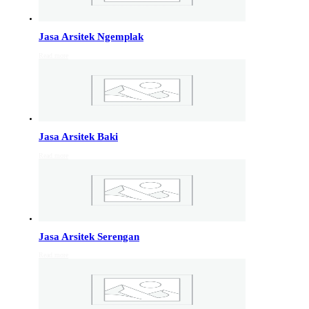
Info Jakarta, Info malang,
Info Sukoharjo
,
Tempel
Jasa Arsitek Ngemplak
Read more
Jasa Arsitek di Kudus 081246414689
Jasa Arsitek di Kudus, Hubungi Jiwani Architect Studio
081246414689 melayani jasa arsitek utuk wilayah kota
Kudus dan jasa Arsitek terdekat…
Jasa Arsitek Baki
Jasa Arsitek di Wonosobo 081246414689
Read more
Jasa Arsitek di Wonosobo, Hubungi Jiwani Architect
Studio 081246414689 melayani jasa arsitek utuk
wilayah kota Wonosobo dan jasa Arsitek terdekat…
Jasa Arsitek di Banyumas 081246414689
Jasa Arsitek Serengan
Jasa Arsitek di Banyumas, Hubungi Jiwani Architect
Read more
Studio 081246414689 melayani jasa arsitek utuk
wilayah kota Banyumas dan jasa Arsitek terdekat…