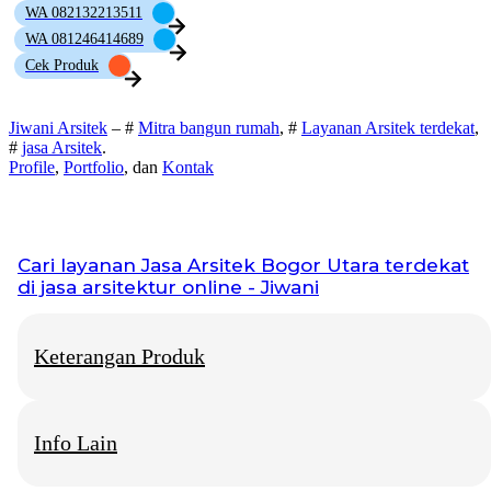
WA 082132213511
WA 081246414689
Cek Produk
Jiwani Arsitek
– #
Mitra bangun rumah
, #
Layanan Arsitek terdekat
,
#
jasa Arsitek
.
Profile
,
Portfolio
, dan
Kontak
Cari layanan
Jasa Arsitek Bogor Utara
terdekat
di jasa arsitektur online - Jiwani
Keterangan Produk
Info Lain
Jiwani Arsitek
– “Jangan hanya memimpikan rumah idaman,
mari kita bangun fondasinya bersama.”