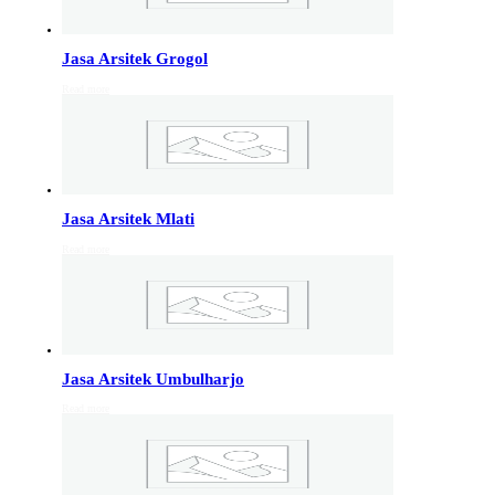
Info Jakarta, Info malang,
Info Sukoharjo
,
Tempel
Jasa Arsitek Grogol
Read more
Jasa Arsitek di Kudus 081246414689
Jasa Arsitek di Kudus, Hubungi Jiwani Architect Studio
081246414689 melayani jasa arsitek utuk wilayah kota
Kudus dan jasa Arsitek terdekat…
Jasa Arsitek Mlati
Jasa Arsitek di Wonosobo 081246414689
Read more
Jasa Arsitek di Wonosobo, Hubungi Jiwani Architect
Studio 081246414689 melayani jasa arsitek utuk
wilayah kota Wonosobo dan jasa Arsitek terdekat…
Jasa Arsitek di Banyumas 081246414689
Jasa Arsitek Umbulharjo
Jasa Arsitek di Banyumas, Hubungi Jiwani Architect
Read more
Studio 081246414689 melayani jasa arsitek utuk
wilayah kota Banyumas dan jasa Arsitek terdekat…