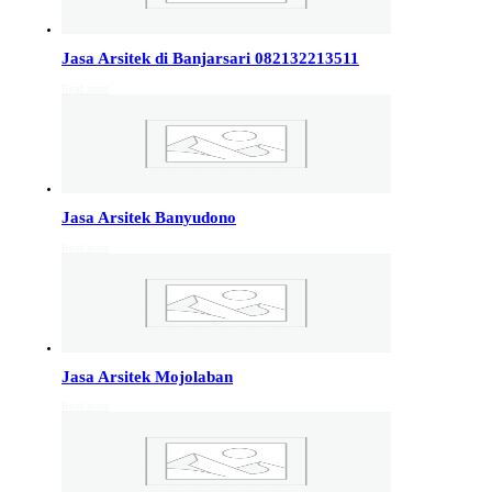
Info Jakarta, Info malang,
Info Sukoharjo
,
Tempel
Jasa Arsitek di Banjarsari 082132213511
Read more
Jasa Arsitek di Kudus 081246414689
Jasa Arsitek di Kudus, Hubungi Jiwani Architect Studio
081246414689 melayani jasa arsitek utuk wilayah kota
Kudus dan jasa Arsitek terdekat…
Jasa Arsitek Banyudono
Jasa Arsitek di Wonosobo 081246414689
Read more
Jasa Arsitek di Wonosobo, Hubungi Jiwani Architect
Studio 081246414689 melayani jasa arsitek utuk
wilayah kota Wonosobo dan jasa Arsitek terdekat…
Jasa Arsitek di Banyumas 081246414689
Jasa Arsitek Mojolaban
Jasa Arsitek di Banyumas, Hubungi Jiwani Architect
Read more
Studio 081246414689 melayani jasa arsitek utuk
wilayah kota Banyumas dan jasa Arsitek terdekat…