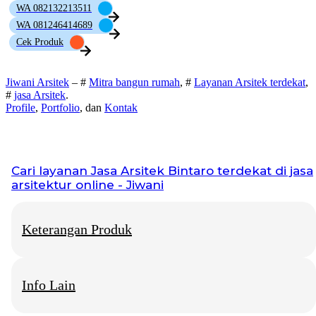
WA 082132213511
WA 081246414689
Cek Produk
Jiwani Arsitek
– #
Mitra bangun rumah
, #
Layanan Arsitek terdekat
,
#
jasa Arsitek
.
Profile
,
Portfolio
, dan
Kontak
Cari layanan
Jasa Arsitek Bintaro
terdekat di jasa
arsitektur online - Jiwani
Keterangan Produk
Info Lain
Jiwani Arsitek
– “Jangan hanya memimpikan rumah idaman,
mari kita bangun fondasinya bersama.”