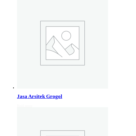
Studio Arsitektur Rumah Semarang
Arsitek Desain Rumah Jakarta
Jasa Perancangan Rumah Bali
Pakar Arsitektur Rumah Malang
Layanan Rancang Rumah Bandung
Hubungi kami di nomer whatsapp 082132213511
Info Layanan Luar Jawa
Jasa Arsitek Makassar
Jasa Arsitek Medan
Jasa Arsitek Lombok
Kunjungi juga
Info Solo
,
info Bali
, Info Surabaya,
Info klaten
,
Info Jogja
, Info 
Jasa Arsitek Grogol
Read more
Jasa Arsitek di Kudus 081246414689
Jasa Arsitek di Kudus, Hubungi Jiwani Architect Studio 0