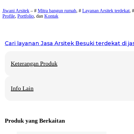
Jiwani Arsitek
– #
Mitra bangun rumah
, #
Layanan Arsitek terdekat
, 
Profile
,
Portfolio
, dan
Kontak
Cari layanan
Jasa Arsitek Besuki
terdekat di ja
Keterangan Produk
Info Lain
Jiwani Arsitek
– “Jangan hanya memimpikan rumah idaman, mari 
Jasa Arsitek Besuki
Info Layanan di beberapa Kota Besar
Produk yang Berkaitan
Jasa Arsitektur Rumah Solo
Konsultan Arsitek Rumah Jogja
Biro Arsitek Rumah Surabaya