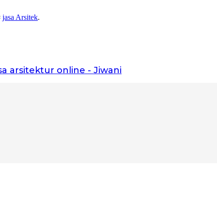
#
jasa Arsitek
.
sa arsitektur online - Jiwani
kita bangun fondasinya bersama.”