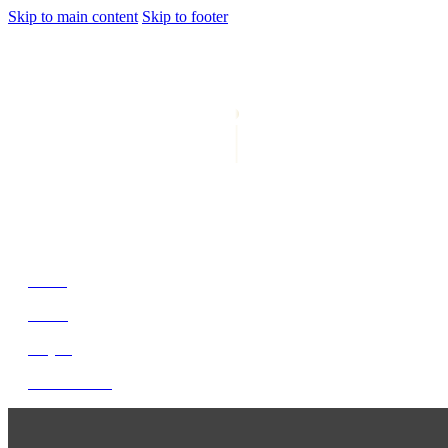
Skip to main content
Skip to footer
jiwani
Bold Soul, Timeless Design
Home
About
Project
Get In Touch