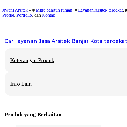
Jiwani Arsitek
– #
Mitra bangun rumah
, #
Layanan Arsitek terdekat
, 
Profile
,
Portfolio
, dan
Kontak
Cari layanan
Jasa Arsitek Banjar Kota
terdekat 
Keterangan Produk
Info Lain
Jiwani Arsitek
– “Jangan hanya memimpikan rumah idaman, mari 
Jasa Arsitek Banjar Kota
Info Layanan di beberapa Kota Besar
Produk yang Berkaitan
Jasa Arsitektur Rumah Solo
Konsultan Arsitek Rumah Jogja
Biro Arsitek Rumah Surabaya