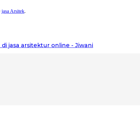
#
jasa Arsitek
.
di jasa arsitektur online - Jiwani
kita bangun fondasinya bersama.”