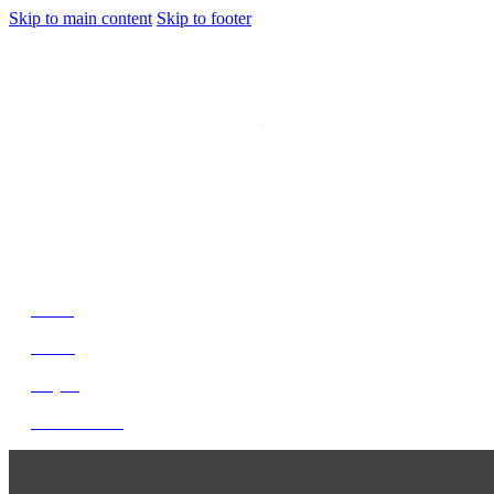
Skip to main content
Skip to footer
jiwani
Bold Soul, Timeless Design
Home
About
Project
Get In Touch