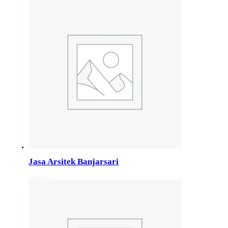
Studio Arsitektur Rumah Semarang
Arsitek Desain Rumah Jakarta
Jasa Perancangan Rumah Bali
Pakar Arsitektur Rumah Malang
Layanan Rancang Rumah Bandung
Hubungi kami di nomer whatsapp 082132213511
Info Layanan Luar Jawa
Jasa Arsitek Makassar
Jasa Arsitek Medan
Jasa Arsitek Lombok
Kunjungi juga
Info Solo
,
info Bali
, Info Surabaya,
Info klaten
,
Info Jogja
, Info 
Jasa Arsitek Banjarsari
Read more
Jasa Arsitek di Kudus 081246414689
Jasa Arsitek di Kudus, Hubungi Jiwani Architect Studio 0