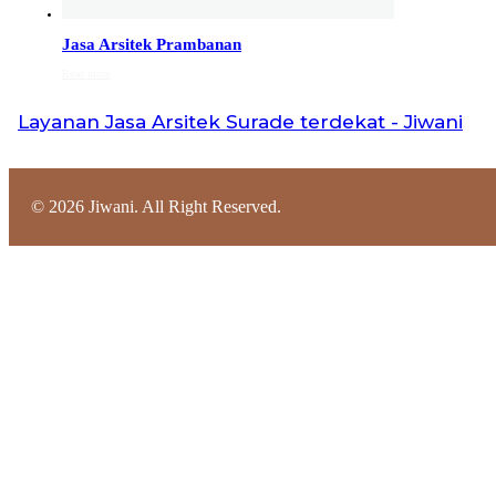
Jasa Arsitek di Cilacap 082132213511
Jasa Arsitek di Cilacap, Hubungi Jiwani Architect
Jasa Arsitek Prambanan
Studio 082132213511 melayani jasa arsitek utuk
Read more
wilayah kota Cilacap dan jasa Arsitek terdekat…
Layanan
Jasa Arsitek Surade
terdekat - Jiwani
Jasa Arsitek di Banjarnegara 082132213511
Jasa Arsitek di Banjarnegara, Hubungi Jiwani Architect
Studio 082132213511 melayani jasa arsitek utuk
©
2026
Jiwani. All Right Reserved.
wilayah kota Banjarnegara dan jasa Arsitek terdekat…
Jasa Arsitek di Kebumen 082132213511
Jasa Arsitek di Kebumen, Hubungi Jiwani Architect
Studio 082132213511 melayani jasa arsitek utuk
wilayah kota Kebumen dan jasa Arsitek terdekat…
Jasa Arsitek di Batang 081246414689
Jasa Arsitek di Batang, Hubungi Jiwani Architect
Studio 081246414689 melayani jasa arsitek utuk
wilayah kota Batang dan jasa Arsitek terdekat…