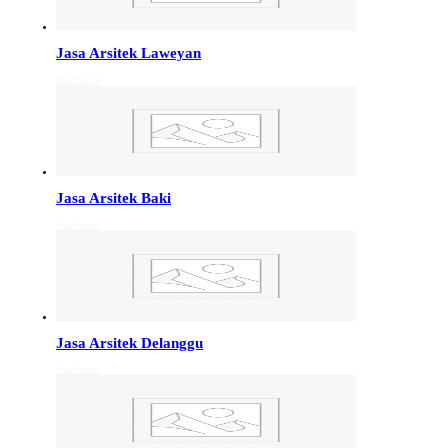
Info Jakarta, Info malang,
Info Sukoharjo
,
Tempel
Jasa Arsitek Laweyan
Read more
Jasa Arsitek di Kudus 081246414689
Jasa Arsitek di Kudus, Hubungi Jiwani Architect Studio
081246414689 melayani jasa arsitek utuk wilayah kota
Kudus dan jasa Arsitek terdekat…
Jasa Arsitek Baki
Jasa Arsitek di Wonosobo 081246414689
Read more
Jasa Arsitek di Wonosobo, Hubungi Jiwani Architect
Studio 081246414689 melayani jasa arsitek utuk
wilayah kota Wonosobo dan jasa Arsitek terdekat…
Jasa Arsitek di Banyumas 081246414689
Jasa Arsitek Delanggu
Jasa Arsitek di Banyumas, Hubungi Jiwani Architect
Read more
Studio 081246414689 melayani jasa arsitek utuk
wilayah kota Banyumas dan jasa Arsitek terdekat…