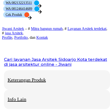
WA 082132213511
WA 081246414689
Cek Produk
Jiwani Arsitek
– #
Mitra bangun rumah
, #
Layanan Arsitek terdekat
,
#
jasa Arsitek
.
Profile
,
Portfolio
, dan
Kontak
Cari layanan
Jasa Arsitek Sidoarjo Kota
terdekat
di jasa arsitektur online - Jiwani
Keterangan Produk
Info Lain
Jiwani Arsitek
– “Jangan hanya memimpikan rumah idaman,
mari kita bangun fondasinya bersama.”