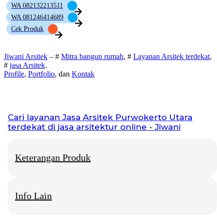
WA 082132213511
WA 081246414689
Cek Produk
Jiwani Arsitek
– #
Mitra bangun rumah
, #
Layanan Arsitek terdekat
,
#
jasa Arsitek
.
Profile
,
Portfolio
, dan
Kontak
Cari layanan
Jasa Arsitek Purwokerto Utara
terdekat di jasa arsitektur online - Jiwani
Keterangan Produk
Info Lain
Jiwani Arsitek
– “Jangan hanya memimpikan rumah idaman,
mari kita bangun fondasinya bersama.”