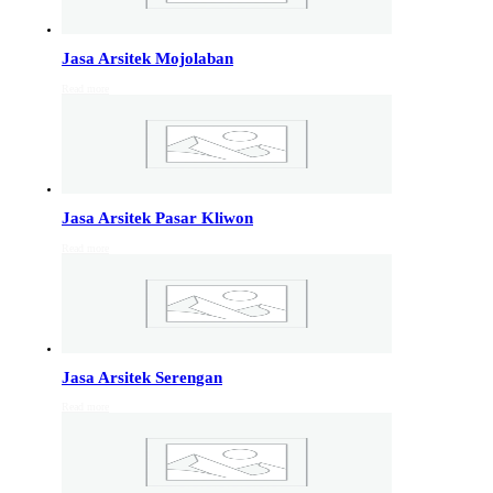
Info Jakarta, Info malang,
Info Sukoharjo
,
Tempel
Jasa Arsitek Mojolaban
Read more
Jasa Arsitek di Kudus 081246414689
Jasa Arsitek di Kudus, Hubungi Jiwani Architect Studio
081246414689 melayani jasa arsitek utuk wilayah kota
Kudus dan jasa Arsitek terdekat…
Jasa Arsitek Pasar Kliwon
Jasa Arsitek di Wonosobo 081246414689
Read more
Jasa Arsitek di Wonosobo, Hubungi Jiwani Architect
Studio 081246414689 melayani jasa arsitek utuk
wilayah kota Wonosobo dan jasa Arsitek terdekat…
Jasa Arsitek di Banyumas 081246414689
Jasa Arsitek Serengan
Jasa Arsitek di Banyumas, Hubungi Jiwani Architect
Read more
Studio 081246414689 melayani jasa arsitek utuk
wilayah kota Banyumas dan jasa Arsitek terdekat…