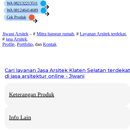
WA 082132213511
WA 081246414689
Cek Produk
Jiwani Arsitek
– #
Mitra bangun rumah
, #
Layanan Arsitek terdekat
,
#
jasa Arsitek
.
Profile
,
Portfolio
, dan
Kontak
Cari layanan
Jasa Arsitek Klaten Selatan
terdekat
di jasa arsitektur online - Jiwani
Keterangan Produk
Info Lain
Jiwani Arsitek
– “Jangan hanya memimpikan rumah idaman,
mari kita bangun fondasinya bersama.”