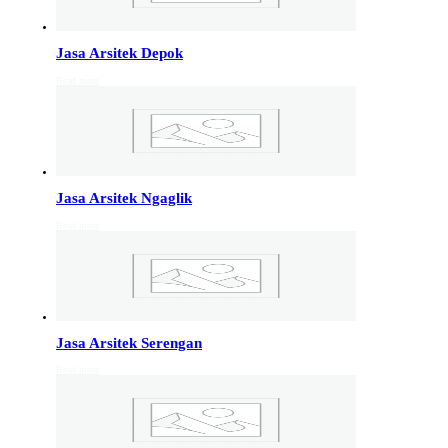
Info Jakarta, Info malang,
Info Sukoharjo
,
Tempel
Jasa Arsitek Depok
Read more
Jasa Arsitek di Kudus 081246414689
Jasa Arsitek di Kudus, Hubungi Jiwani Architect Studio
081246414689 melayani jasa arsitek utuk wilayah kota
Kudus dan jasa Arsitek terdekat…
Jasa Arsitek Ngaglik
Jasa Arsitek di Wonosobo 081246414689
Read more
Jasa Arsitek di Wonosobo, Hubungi Jiwani Architect
Studio 081246414689 melayani jasa arsitek utuk
wilayah kota Wonosobo dan jasa Arsitek terdekat…
Jasa Arsitek di Banyumas 081246414689
Jasa Arsitek Serengan
Jasa Arsitek di Banyumas, Hubungi Jiwani Architect
Read more
Studio 081246414689 melayani jasa arsitek utuk
wilayah kota Banyumas dan jasa Arsitek terdekat…