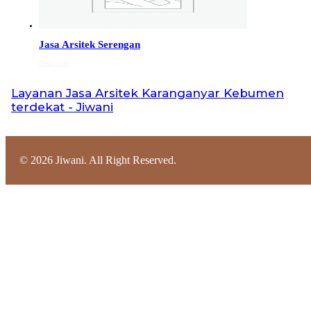
Jasa Arsitek di Cilacap 082132213511
Jasa Arsitek di Cilacap, Hubungi Jiwani Architect
Jasa Arsitek Serengan
Studio 082132213511 melayani jasa arsitek utuk
Read more
wilayah kota Cilacap dan jasa Arsitek terdekat…
Layanan
Jasa Arsitek Karanganyar Kebumen
terdekat - Jiwani
Jasa Arsitek di Banjarnegara 082132213511
Jasa Arsitek di Banjarnegara, Hubungi Jiwani Architect
Studio 082132213511 melayani jasa arsitek utuk
wilayah kota Banjarnegara dan jasa Arsitek terdekat…
©
2026
Jiwani. All Right Reserved.
Jasa Arsitek di Kebumen 082132213511
Jasa Arsitek di Kebumen, Hubungi Jiwani Architect
Studio 082132213511 melayani jasa arsitek utuk
wilayah kota Kebumen dan jasa Arsitek terdekat…
Jasa Arsitek di Batang 081246414689
Jasa Arsitek di Batang, Hubungi Jiwani Architect
Studio 081246414689 melayani jasa arsitek utuk