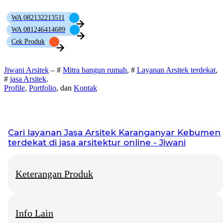
WA 082132213511
WA 081246414689
Cek Produk
Jiwani Arsitek
– #
Mitra bangun rumah
, #
Layanan Arsitek terdekat
,
#
jasa Arsitek
.
Profile
,
Portfolio
, dan
Kontak
Cari layanan
Jasa Arsitek Karanganyar Kebumen
terdekat di jasa arsitektur online - Jiwani
Keterangan Produk
Info Lain
Jiwani Arsitek
– “Jangan hanya memimpikan rumah idaman,
mari kita bangun fondasinya bersama.”