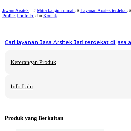
Jiwani Arsitek
– #
Mitra bangun rumah
, #
Layanan Arsitek terdekat
, 
Profile
,
Portfolio
, dan
Kontak
Cari layanan
Jasa Arsitek Jati
terdekat di jasa a
Keterangan Produk
Info Lain
Jiwani Arsitek
– “Jangan hanya memimpikan rumah idaman, mari 
Jasa Arsitek Jati
Info Layanan di beberapa Kota Besar
Produk yang Berkaitan
Jasa Arsitektur Rumah Solo
Konsultan Arsitek Rumah Jogja
Biro Arsitek Rumah Surabaya