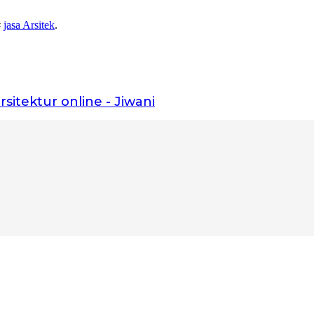
#
jasa Arsitek
.
rsitektur online - Jiwani
kita bangun fondasinya bersama.”