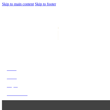
Skip to main content
Skip to footer
jiwani
Bold Soul, Timeless Design
Home
About
Project
Get In Touch