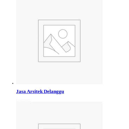
Studio Arsitektur Rumah Semarang
Arsitek Desain Rumah Jakarta
Jasa Perancangan Rumah Bali
Pakar Arsitektur Rumah Malang
Layanan Rancang Rumah Bandung
Hubungi kami di nomer whatsapp 082132213511
Info Layanan Luar Jawa
Jasa Arsitek Makassar
Jasa Arsitek Medan
Jasa Arsitek Lombok
Kunjungi juga
Info Solo
,
info Bali
, Info Surabaya,
Info klaten
,
Info Jogja
, Info 
Jasa Arsitek Delanggu
Read more
Jasa Arsitek di Kudus 081246414689
Jasa Arsitek di Kudus, Hubungi Jiwani Architect Studio 0