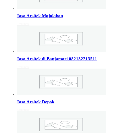
Info Jakarta, Info malang,
Info Sukoharjo
,
Tempel
Jasa Arsitek Mojolaban
Read more
Jasa Arsitek di Kudus 081246414689
Jasa Arsitek di Kudus, Hubungi Jiwani Architect Studio
081246414689 melayani jasa arsitek utuk wilayah kota
Kudus dan jasa Arsitek terdekat…
Jasa Arsitek di Banjarsari 082132213511
Jasa Arsitek di Wonosobo 081246414689
Read more
Jasa Arsitek di Wonosobo, Hubungi Jiwani Architect
Studio 081246414689 melayani jasa arsitek utuk
wilayah kota Wonosobo dan jasa Arsitek terdekat…
Jasa Arsitek di Banyumas 081246414689
Jasa Arsitek Depok
Jasa Arsitek di Banyumas, Hubungi Jiwani Architect
Read more
Studio 081246414689 melayani jasa arsitek utuk
wilayah kota Banyumas dan jasa Arsitek terdekat…