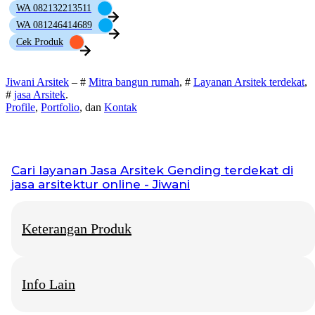
WA 082132213511
WA 081246414689
Cek Produk
Jiwani Arsitek
– #
Mitra bangun rumah
, #
Layanan Arsitek terdekat
,
#
jasa Arsitek
.
Profile
,
Portfolio
, dan
Kontak
Cari layanan
Jasa Arsitek Gending
terdekat di
jasa arsitektur online - Jiwani
Keterangan Produk
Info Lain
Jiwani Arsitek
– “Jangan hanya memimpikan rumah idaman,
mari kita bangun fondasinya bersama.”