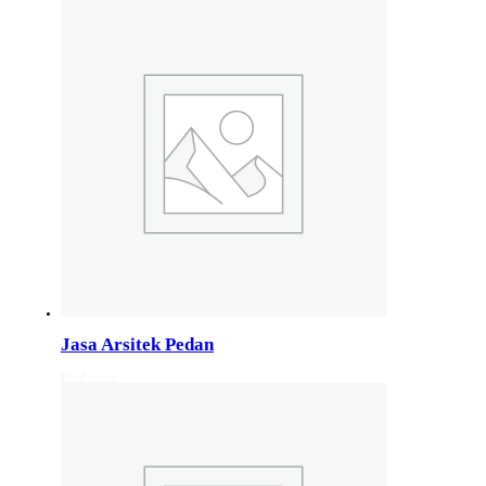
Studio Arsitektur Rumah Semarang
Arsitek Desain Rumah Jakarta
Jasa Perancangan Rumah Bali
Pakar Arsitektur Rumah Malang
Layanan Rancang Rumah Bandung
Hubungi kami di nomer whatsapp 082132213511
Info Layanan Luar Jawa
Jasa Arsitek Makassar
Jasa Arsitek Medan
Jasa Arsitek Lombok
Kunjungi juga
Info Solo
,
info Bali
, Info Surabaya,
Info klaten
,
Info Jogja
, Info 
Jasa Arsitek Pedan
Read more
Jasa Arsitek di Kudus 081246414689
Jasa Arsitek di Kudus, Hubungi Jiwani Architect Studio 0