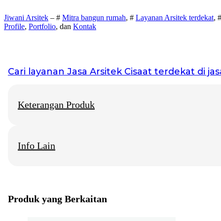
Jiwani Arsitek
– #
Mitra bangun rumah
, #
Layanan Arsitek terdekat
, 
Profile
,
Portfolio
, dan
Kontak
Cari layanan
Jasa Arsitek Cisaat
terdekat di jas
Keterangan Produk
Info Lain
Jiwani Arsitek
– “Jangan hanya memimpikan rumah idaman, mari 
Jasa Arsitek Cisaat
Info Layanan di beberapa Kota Besar
Produk yang Berkaitan
Jasa Arsitektur Rumah Solo
Konsultan Arsitek Rumah Jogja
Biro Arsitek Rumah Surabaya