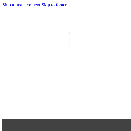
Skip to main content
Skip to footer
jiwani
Bold Soul, Timeless Design
Home
About
Project
Get In Touch