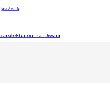
#
jasa Arsitek
.
a arsitektur online - Jiwani
kita bangun fondasinya bersama.”