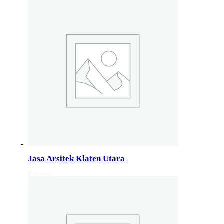
Studio Arsitektur Rumah Semarang
Arsitek Desain Rumah Jakarta
Jasa Perancangan Rumah Bali
Pakar Arsitektur Rumah Malang
Layanan Rancang Rumah Bandung
Hubungi kami di nomer whatsapp 082132213511
Info Layanan Luar Jawa
Jasa Arsitek Makassar
Jasa Arsitek Medan
Jasa Arsitek Lombok
Kunjungi juga
Info Solo
,
info Bali
, Info Surabaya,
Info klaten
,
Info Jogja
, Info 
Jasa Arsitek Klaten Utara
Read more
Jasa Arsitek di Kudus 081246414689
Jasa Arsitek di Kudus, Hubungi Jiwani Architect Studio 0