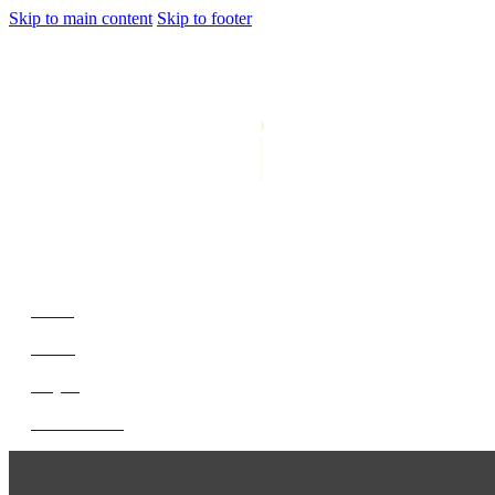
Skip to main content
Skip to footer
jiwani
Bold Soul, Timeless Design
Home
About
Project
Get In Touch