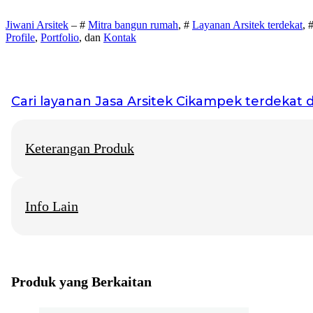
Jiwani Arsitek
– #
Mitra bangun rumah
, #
Layanan Arsitek terdekat
, 
Profile
,
Portfolio
, dan
Kontak
Cari layanan
Jasa Arsitek Cikampek
terdekat di
Keterangan Produk
Info Lain
Jiwani Arsitek
– “Jangan hanya memimpikan rumah idaman, mari 
Jasa Arsitek Cikampek
Info Layanan di beberapa Kota Besar
Produk yang Berkaitan
Jasa Arsitektur Rumah Solo
Konsultan Arsitek Rumah Jogja
Biro Arsitek Rumah Surabaya