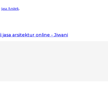
#
jasa Arsitek
.
 jasa arsitektur online - Jiwani
kita bangun fondasinya bersama.”