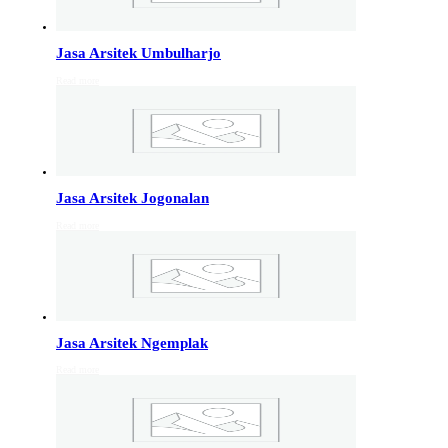
Info Jakarta, Info malang,
Info Sukoharjo
,
Tempel
Jasa Arsitek Umbulharjo
Read more
Jasa Arsitek di Kudus 081246414689
Jasa Arsitek di Kudus, Hubungi Jiwani Architect Studio
081246414689 melayani jasa arsitek utuk wilayah kota
Kudus dan jasa Arsitek terdekat…
Jasa Arsitek Jogonalan
Jasa Arsitek di Wonosobo 081246414689
Read more
Jasa Arsitek di Wonosobo, Hubungi Jiwani Architect
Studio 081246414689 melayani jasa arsitek utuk
wilayah kota Wonosobo dan jasa Arsitek terdekat…
Jasa Arsitek di Banyumas 081246414689
Jasa Arsitek Ngemplak
Jasa Arsitek di Banyumas, Hubungi Jiwani Architect
Read more
Studio 081246414689 melayani jasa arsitek utuk
wilayah kota Banyumas dan jasa Arsitek terdekat…