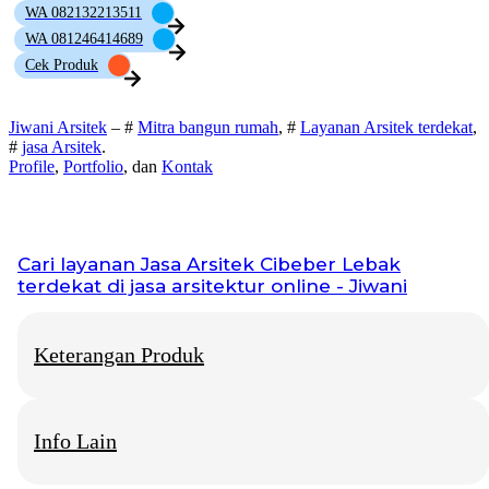
WA 082132213511
WA 081246414689
Cek Produk
Jiwani Arsitek
– #
Mitra bangun rumah
, #
Layanan Arsitek terdekat
,
#
jasa Arsitek
.
Profile
,
Portfolio
, dan
Kontak
Cari layanan
Jasa Arsitek Cibeber Lebak
terdekat di jasa arsitektur online - Jiwani
Keterangan Produk
Info Lain
Jiwani Arsitek
– “Jangan hanya memimpikan rumah idaman,
mari kita bangun fondasinya bersama.”