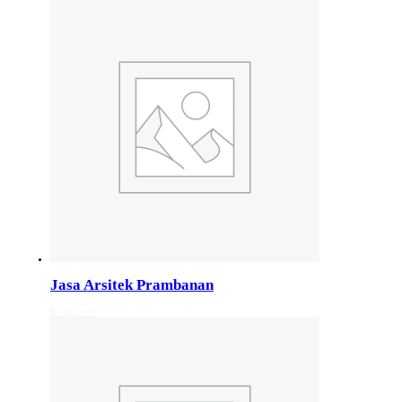
Studio Arsitektur Rumah Semarang
Arsitek Desain Rumah Jakarta
Jasa Perancangan Rumah Bali
Pakar Arsitektur Rumah Malang
Layanan Rancang Rumah Bandung
Hubungi kami di nomer whatsapp 082132213511
Info Layanan Luar Jawa
Jasa Arsitek Makassar
Jasa Arsitek Medan
Jasa Arsitek Lombok
Kunjungi juga
Info Solo
,
info Bali
, Info Surabaya,
Info klaten
,
Info Jogja
, Info 
Jasa Arsitek Prambanan
Read more
Jasa Arsitek di Kudus 081246414689
Jasa Arsitek di Kudus, Hubungi Jiwani Architect Studio 0