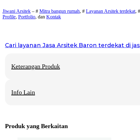
Jiwani Arsitek
– #
Mitra bangun rumah
, #
Layanan Arsitek terdekat
, 
Profile
,
Portfolio
, dan
Kontak
Cari layanan
Jasa Arsitek Baron
terdekat di jas
Keterangan Produk
Info Lain
Jiwani Arsitek
– “Jangan hanya memimpikan rumah idaman, mari 
Jasa Arsitek Baron
Info Layanan di beberapa Kota Besar
Produk yang Berkaitan
Jasa Arsitektur Rumah Solo
Konsultan Arsitek Rumah Jogja
Biro Arsitek Rumah Surabaya