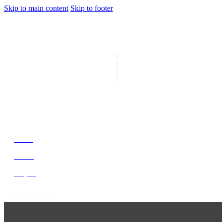
Skip to main content
Skip to footer
jiwani
Bold Soul, Timeless Design
Home
About
Project
Get In Touch