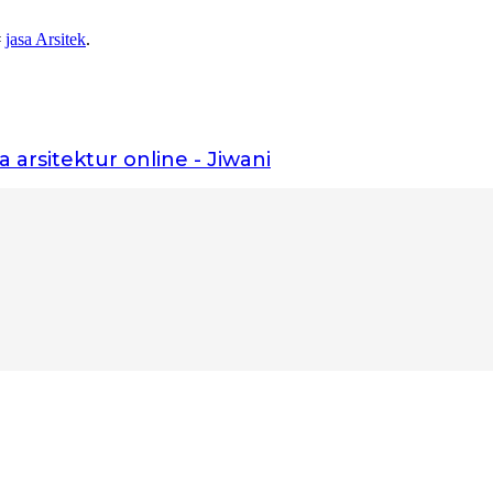
#
jasa Arsitek
.
a arsitektur online - Jiwani
kita bangun fondasinya bersama.”