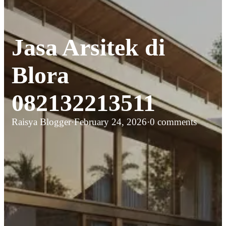
Jasa Arsitek di
Blora
082132213511
Raisya Blogger
·
February 24, 2026
·
0 comments