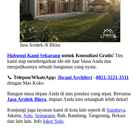
Jasa Arsitek di Blora
Hubungi Kami Sekarang
untuk Konsultasi Gratis!
Tim
kami siap mendengarkan ide-ide luar biasa Anda dan
menjadikannya sebuah bangunan yang nyata.
📞
Telepon/WhatsApp:
Jiwani Architect
–
0821-3221-3511
dengan Mas Koko
Bangun masa depan Anda di atas pondasi yang tepat. Bersama
Jasa Arsitek Blora
, impian Anda kini selangkah lebih dekat!
Kunjungi juga layanan kami di kota lain seperti di
Surabaya
,
Jakarta,
Solo
,
Semarang
, Bali, Bandung, Tangerang, Bekasi
dan lain lain. Info
loker Solo
.