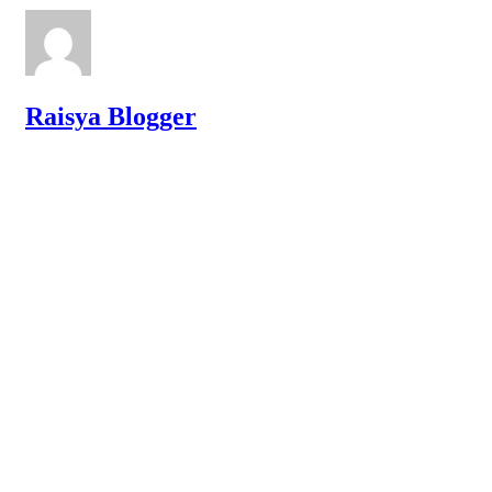
Raisya Blogger
"Menulis untuk diingat, berkarya untuk bermakna."
Raisya.my.id
|
Sudut kecil di internet tempat ide
bertumbuh
, juga wadah eksplorasi ide dan dokumentasi
perjalanan kreatif. Stay connected, stay inspired. Salam dari
Raisya Blogger. Lainnya -
Info Solo
|
Indonesia furniture
|
Bali
Tour
|
Rental mobil Solo
.